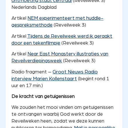
ontmoeting staat centraal
(Reveilweek 3)
Nederlands Dagblad
Artikel
NEM experimenteert met huddle-
gespreksmethode
(Reveilweek 3)
Artikel
Tijdens de Reveilweek werd ik geraakt
door een tekenfilmpje
(Reveilweek 3)
Artikel
Near East Monastery illustraties van
Reveilverdiepingsweek
(Reveilweek 3)
Radio fragment –
Groot Nieuws Radio
interview Marien Kollenstaart
(begint rond 1
uur en 17 min.)
De kracht van getuigenissen
We zouden het mooi vinden om getuigenissen
te ontvangen waarbij God werkt door de
Reveilweken heen, zodat we deze kunnen
publiceren ter bemoediging.
Mail je persoonlijke