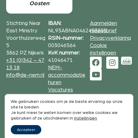
Oosten
Stichting Near
IBAN:
Aanmelden
East Ministry
NL93ABNA0462453855
nieuwsbrief
Voorthuizerweg
RSIN-nummer:
Privacyverklaring
5
003046564
Cookie
3862 PZ Nijkerk
KvK nummer:
instellingen
+31 (0)342 – 47
41046471
13 18
NEM-
info@de-nem.nl
accommodatie
huren
Vacatures
We gebruiken cookies om je de beste ervaring op onze
Formulieren op deze website zijn beveiligd met
site te bieden.
reCAPTCHA.
Je kunt meer te weten komen over welke cookies we
De Google
Privacy Policy
en
service voorwaarden
zijn
gebruiken of ze uitschakelen in
instellingen
.
van toepassing.
Accepteer