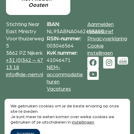
Oosten
Stichting Near
IBAN:
Aanmelden
East Ministry
NL93ABNA0462453855
nieuwsbrief
Voorthuizerweg
RSIN-nummer:
Privacyverklaring
5
003046564
Cookie
3862 PZ Nijkerk
KvK nummer:
instellingen
+31 (0)342 – 47
41046471
13 18
NEM-
info@de-nem.nl
accommodatie
huren
Vacatures
Formulieren op deze website zijn beveiligd met
We gebruiken cookies om je de beste ervaring op onze
reCAPTCHA.
site te bieden.
De Google
Privacy Policy
en
service voorwaarden
zijn
Je kunt meer te weten komen over welke cookies we
gebruiken of ze uitschakelen in
instellingen
.
van toepassing.
Accepteer