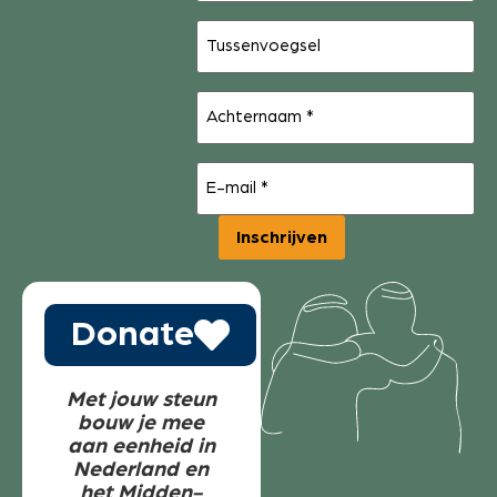
Tussenvoegsel
Achternaam
(Vereist)
E-
mail
(Vereist)
Inschrijven
Donate
Met jouw steun
bouw je mee
aan eenheid in
Nederland en
het Midden-