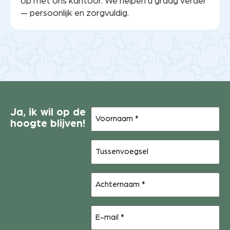
op met ons kantoor. We helpen u graag verder
— persoonlijk en zorgvuldig.
Voornaam
Ja, ik wil op de
(Vereist)
hoogte blijven!
Tussenvoegsel
Achternaam
(Vereist)
E-
mail
(Vereist)