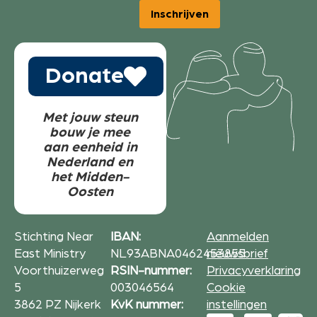
Inschrijven
Donate
Met jouw steun
bouw je mee
aan eenheid in
Nederland en
het Midden-
Oosten
Stichting Near
IBAN:
Aanmelden
East Ministry
NL93ABNA0462453855
nieuwsbrief
Voorthuizerweg
RSIN-nummer:
Privacyverklaring
5
003046564
Cookie
3862 PZ Nijkerk
KvK nummer:
instellingen