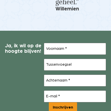
geheel.”
Willemien
Voornaam
Ja, ik wil op de
(Vereist)
hoogte blijven!
Tussenvoegsel
Achternaam
(Vereist)
E-
mail
(Vereist)
Inschrijven