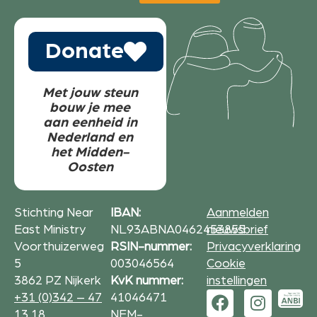
Donate
Met jouw steun
bouw je mee
aan eenheid in
Nederland en
het Midden-
Oosten
Stichting Near
IBAN:
Aanmelden
East Ministry
NL93ABNA0462453855
nieuwsbrief
Voorthuizerweg
RSIN-nummer:
Privacyverklaring
5
003046564
Cookie
3862 PZ Nijkerk
KvK nummer:
instellingen
+31 (0)342 – 47
41046471
13 18
NEM-