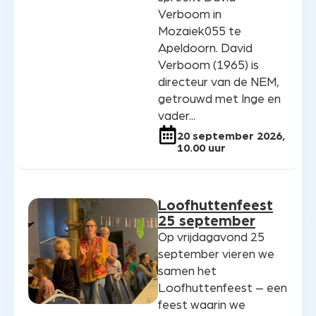
Verboom in
Mozaiek055 te
Apeldoorn. David
Verboom (1965) is
directeur van de NEM,
getrouwd met Inge en
vader...
20 september 2026,
10.00 uur
Loofhuttenfeest
25 september
Op vrijdagavond 25
september vieren we
samen het
Loofhuttenfeest – een
feest waarin we