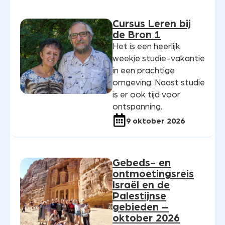
Cursus Leren bij
de Bron 1
Het is een heerlijk
weekje studie-vakantie
in een prachtige
omgeving. Naast studie
is er ook tijd voor
ontspanning.
9 oktober 2026
Gebeds- en
ontmoetingsreis
Israël en de
Palestijnse
gebieden –
oktober 2026