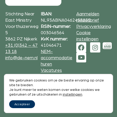
Stichting Near
IBAN:
Aanmelden
East Ministry
NL93ABNA0462453855
nieuwsbrief
Voorthuizerweg
RSIN-nummer:
Privacyverklaring
5
003046564
Cookie
3862 PZ Nijkerk
KvK nummer:
instellingen
+31 (0)342 – 47
41046471
13 18
NEM-
info@de-nem.nl
accommodatie
huren
Vacatures
We gebruiken cookies om je de beste ervaring op onze
Formulieren op deze website zijn beveiligd met
site te bieden.
reCAPTCHA.
Je kunt meer te weten komen over welke cookies we
De Google
Privacy Policy
en
service voorwaarden
zijn
gebruiken of ze uitschakelen in
instellingen
.
van toepassing.
Accepteer