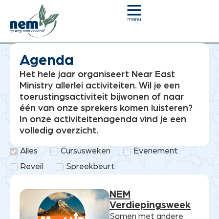
Je bent hier:
Home
»
Agenda
Agenda
Het hele jaar organiseert Near East
Ministry allerlei activiteiten. Wil je een
toerustingsactiviteit bijwonen of naar
één van onze sprekers komen luisteren?
In onze activiteitenagenda vind je een
volledig overzicht.
Alles
Cursusweken
Evenement
Reveil
Spreekbeurt
NEM
Verdiepingsweek
Samen met andere