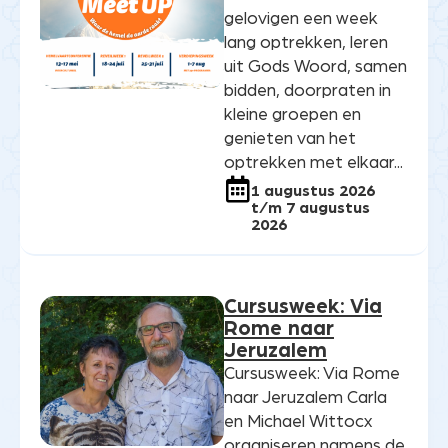
gelovigen een week
lang optrekken, leren
uit Gods Woord, samen
bidden, doorpraten in
kleine groepen en
genieten van het
optrekken met elkaar...
1 augustus 2026
t/m 7 augustus
2026
Cursusweek: Via
Rome naar
Jeruzalem
Cursusweek: Via Rome
naar Jeruzalem Carla
en Michael Wittocx
organiseren namens de