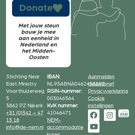
Donate
Met jouw steun
bouw je mee
aan eenheid in
Nederland en
het Midden-
Oosten
Stichting Near
IBAN:
Aanmelden
East Ministry
NL93ABNA0462453855
nieuwsbrief
Voorthuizerweg
RSIN-nummer:
Privacyverklaring
5
003046564
Cookie
3862 PZ Nijkerk
KvK nummer:
instellingen
+31 (0)342 – 47
41046471
13 18
NEM-
info@de-nem.nl
accommodatie
huren