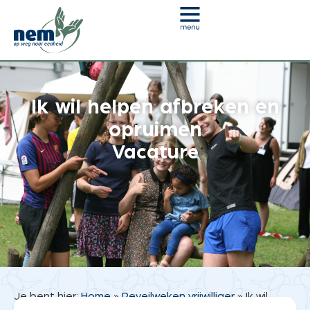
Ik wil helpen afbreken en
opruimen
Vacature
Je bent hier:
Home
»
Reveilweken vrijwilliger
»
Ik wil