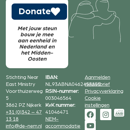
Donate
Met jouw steun
bouw je mee
aan eenheid in
Nederland en
het Midden-
Oosten
Stichting Near
IBAN:
Aanmelden
East Ministry
NL93ABNA0462453855
nieuwsbrief
Voorthuizerweg
RSIN-nummer:
Privacyverklaring
5
003046564
Cookie
3862 PZ Nijkerk
KvK nummer:
instellingen
+31 (0)342 – 47
41046471
13 18
NEM-
info@de-nem.nl
accommodatie