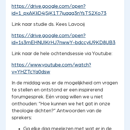
https://drive.google.com/open?
id=1_pxAKIiD4jSjK1T7juagq3nYsTS2Xo73
Link naar studie ds. Kees Lavooij
https://drive.google.com/open?
id=1s3mEHNUIKrHJ7nwwY-bdccyiU9KD8UB3
Link naar de hele ochtendsessie via Youtube:
https://www.youtube.com/watch?
v=YHZTcYa0dsw
In de middag was er de mogelijkheid om vragen
te stellen en ontstond er een inspirerend
forumgesprek. Eén vraag willen we u niet
onthouden: “Hoe kunnen we het gat in onze
theologie dichten?” Antwoorden van de
sprekers:
Ga elke dag meelezen met wat er in de