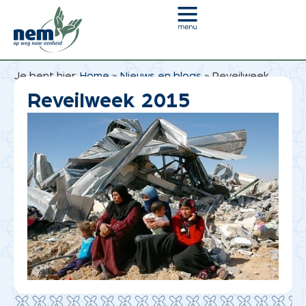
Je bent hier:
Home
»
Nieuws en blogs
»
Reveilweek
2015
Reveilweek 2015