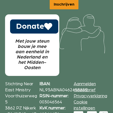
Inschrijven
Donate
Met jouw steun
bouw je mee
aan eenheid in
Nederland en
het Midden-
Oosten
Stichting Near
IBAN:
Aanmelden
East Ministry
NL93ABNA0462453855
nieuwsbrief
Voorthuizerweg
RSIN-nummer:
Privacyverklaring
5
003046564
Cookie
3862 PZ Nijkerk
KvK nummer:
instellingen