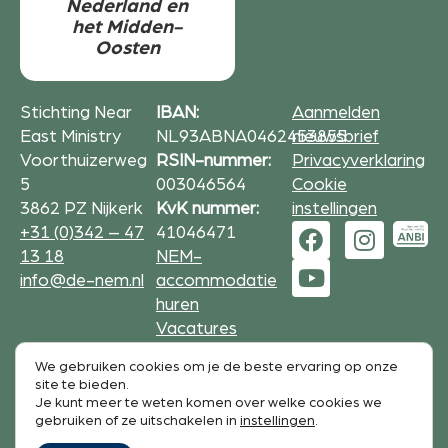
Nederland en
het Midden-
Oosten
Stichting Near
IBAN:
Aanmelden
East Ministry
NL93ABNA0462453855
nieuwsbrief
Voorthuizerweg
RSIN-nummer:
Privacyverklaring
5
003046564
Cookie
3862 PZ Nijkerk
KvK nummer:
instellingen
+31 (0)342 – 47
41046471
13 18
NEM-
info@de-nem.nl
accommodatie
huren
Vacatures
We gebruiken cookies om je de beste ervaring op onze
Formulieren op deze website zijn beveiligd met
site te bieden.
reCAPTCHA.
Je kunt meer te weten komen over welke cookies we
De Google
Privacy Policy
en
service voorwaarden
zijn
gebruiken of ze uitschakelen in
instellingen
.
van toepassing.