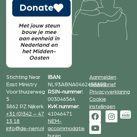
Donate
Met jouw steun
bouw je mee
aan eenheid in
Nederland en
het Midden-
Oosten
Stichting Near
IBAN:
Aanmelden
East Ministry
NL93ABNA0462453855
nieuwsbrief
Voorthuizerweg
RSIN-nummer:
Privacyverklaring
5
003046564
Cookie
3862 PZ Nijkerk
KvK nummer:
instellingen
+31 (0)342 – 47
41046471
13 18
NEM-
info@de-nem.nl
accommodatie
huren