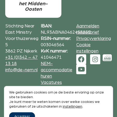
het Midden-
Oosten
Stichting Near
IBAN:
Aanmelden
East Ministry
NL93ABNA0462453855
nieuwsbrief
Voorthuizerweg
RSIN-nummer:
Privacyverklaring
5
003046564
Cookie
3862 PZ Nijkerk
KvK nummer:
instellingen
+31 (0)342 – 47
41046471
13 18
NEM-
info@de-nem.nl
accommodatie
huren
Vacatures
We gebruiken cookies om je de beste ervaring op onze
Formulieren op deze website zijn beveiligd met
site te bieden.
reCAPTCHA.
Je kunt meer te weten komen over welke cookies we
De Google
Privacy Policy
en
service voorwaarden
zijn
gebruiken of ze uitschakelen in
instellingen
.
van toepassing.
Accepteer