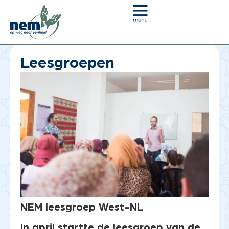
Je bent hier:
Home
»
Nieuws en blogs
»
Leesgroepen
Leesgroepen
NEM leesgroep West-NL
In april startte de leesgroep van de