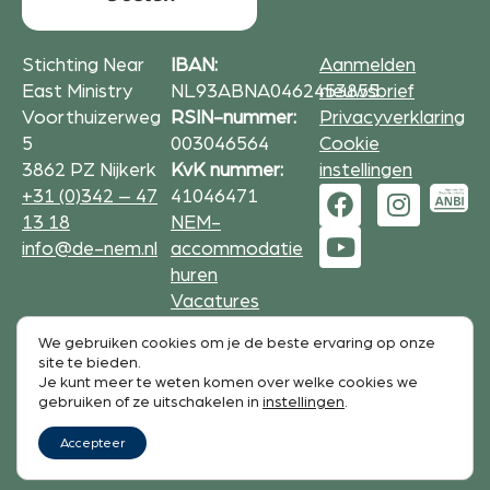
Stichting Near
IBAN:
Aanmelden
East Ministry
NL93ABNA0462453855
nieuwsbrief
Voorthuizerweg
RSIN-nummer:
Privacyverklaring
5
003046564
Cookie
3862 PZ Nijkerk
KvK nummer:
instellingen
+31 (0)342 – 47
41046471
13 18
NEM-
info@de-nem.nl
accommodatie
huren
Vacatures
We gebruiken cookies om je de beste ervaring op onze
Formulieren op deze website zijn beveiligd met
site te bieden.
reCAPTCHA.
Je kunt meer te weten komen over welke cookies we
De Google
Privacy Policy
en
service voorwaarden
zijn
gebruiken of ze uitschakelen in
instellingen
.
van toepassing.
Accepteer