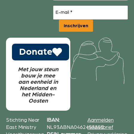
E-
mail
(Vereist)
Inschrijven
Donate
Met jouw steun
bouw je mee
aan eenheid in
Nederland en
het Midden-
Oosten
Stichting Near
IBAN:
Aanmelden
East Ministry
NL93ABNA0462453855
nieuwsbrief