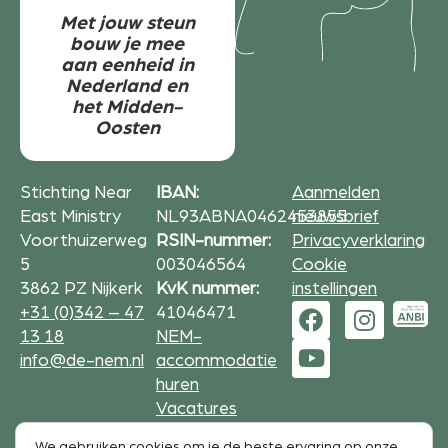
Met jouw steun
bouw je mee
aan eenheid in
Nederland en
het Midden-
Oosten
Stichting Near
IBAN:
Aanmelden
East Ministry
NL93ABNA0462453855
nieuwsbrief
Voorthuizerweg
RSIN-nummer:
Privacyverklaring
5
003046564
Cookie
3862 PZ Nijkerk
KvK nummer:
instellingen
+31 (0)342 – 47
41046471
13 18
NEM-
info@de-nem.nl
accommodatie
huren
Vacatures
We gebruiken cookies om je de beste ervaring op onze