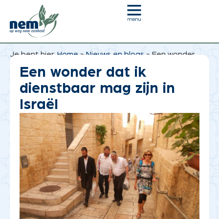
Je bent hier:
Home
»
Nieuws en blogs
»
Een wonder
dat ik dienstbaar mag zijn in Israël
Een wonder dat ik
dienstbaar mag zijn in
Israël