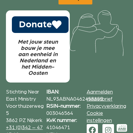
Donate
Met jouw steun
bouw je mee
aan eenheid in
Nederland en
het Midden-
Oosten
Stichting Near
IBAN:
Aanmelden
East Ministry
NL93ABNA0462453855
nieuwsbrief
Voorthuizerweg
RSIN-nummer:
Privacyverklaring
5
003046564
Cookie
3862 PZ Nijkerk
KvK nummer:
instellingen
+31 (0)342 – 47
41046471