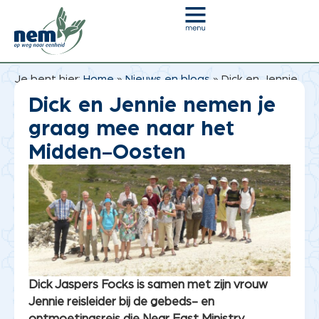
Je bent hier:
Home
»
Nieuws en blogs
»
Dick en Jennie
nemen je graag mee naar het Midden-Oosten
Dick en Jennie nemen je
graag mee naar het
Midden-Oosten
Dick Jaspers Focks is samen met zijn vrouw
Jennie reisleider bij de gebeds- en
ontmoetingsreis die Near East Ministry