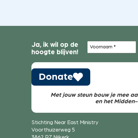
Voornaam
Ja, ik wil op de
(Vereist)
hoogte blijven!
Donate
Met jouw steun bouw je mee aa
en het Midden
Stichting Near East Ministry
Voorthuizerweg 5
3862 PZ Nijkerk