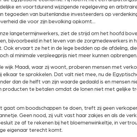
delijke en voortdurend wijzigende regelgeving en arbitraire
van tegoeden van buitenlandse investeerders op verdenkin
overheid die voor zijn bevolking opkomt…
nze langetermijnwerkers, ziet de strijd om het hoofd bov
een, bijvoorbeeld in het leven van de zorgmedewerkers in h
ft. Ook ervaart ze het in de lege bedden op de afdeling, di
och al minimale verpleegprijs niet meer kunnen opbrengen
 de wijk Maadi, waar zij woont, proberen mensen met verk
bij elkaar te sprokkelen. Dat valt niet mee, nu de Egyptisc
nder dan de helft van zijn waarde gedaald is en mensen nie
n producten te betalen omdat de lonen niet met gelijke 
t gaat om boodschappen te doen, treft zij geen verkoper
netje. Geen nood, zij vult vast haar zakjes en als de ve
besluit ze af te rekenen bij het bloemenwinkeltje, in vertr
ige eigenaar terecht komt.