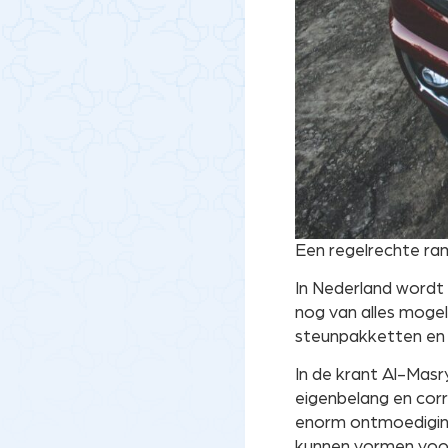
Een regelrechte ram
In Nederland wordt g
nog van alles mogel
steunpakketten en p
In de krant Al-Masr
eigenbelang en corr
enorm ontmoedigings
kunnen vormen voor