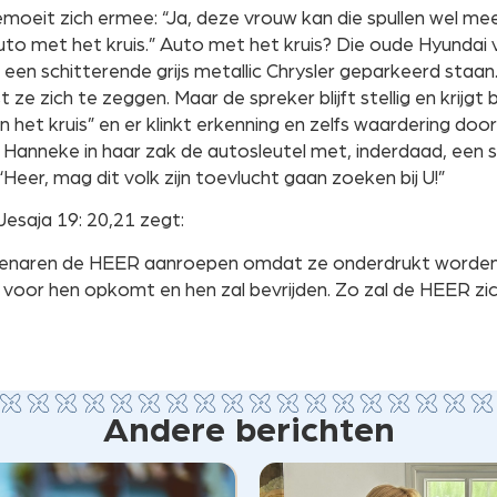
emoeit zich ermee: “Ja, deze vrouw kan die spullen wel 
 auto met het kruis.” Auto met het kruis? Die oude Hyundai 
 een schitterende grijs metallic Chrysler geparkeerd staan.
t ze zich te zeggen. Maar de spreker blijft stellig en krijgt 
“van het kruis” en er klinkt erkenning en zelfs waardering doo
Hanneke in haar zak de autosleutel met, inderdaad, een s
“Heer, mag dit volk zijn toevlucht gaan zoeken bij U!”
Jesaja 19: 20,21 zegt:
naren de HEER aanroepen omdat ze onderdrukt worden, 
ie voor hen opkomt en hen zal bevrijden. Zo zal de HEER z
Andere berichten