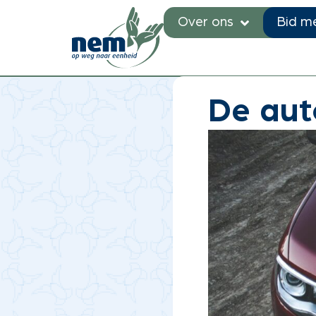
Over ons
Bid m
Je bent hier:
Home
»
Nieuw
De aut