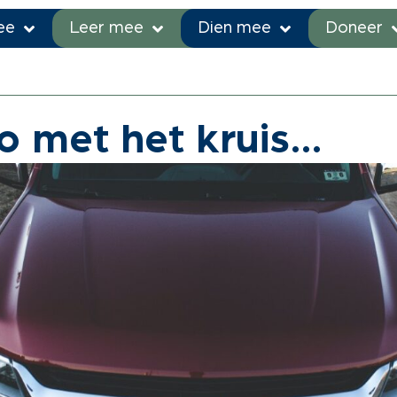
ee
Leer mee
Dien mee
Doneer
s en blogs
»
De auto met het kruis…
o met het kruis…