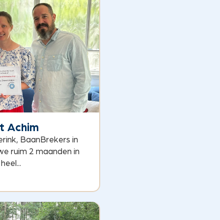
t Achim
erink, BaanBrekers in
 we ruim 2 maanden in
eel...