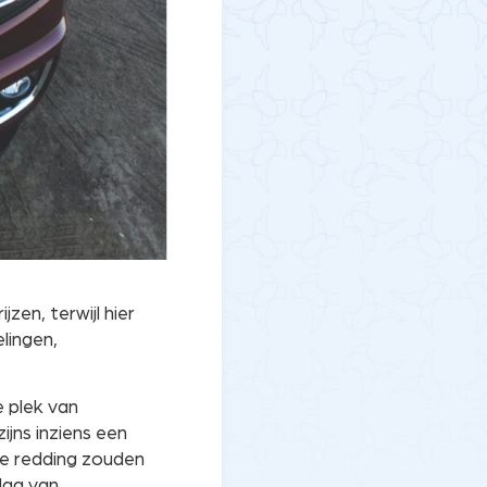
zen, terwijl hier
lingen,
e plek van
jns inziens een
te redding zouden
lag van