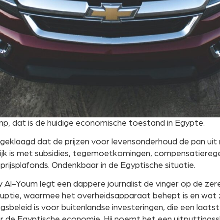
p, dat is de huidige economische toestand in Egypte.
eklaagd dat de prijzen voor levensonderhoud de pan uit rij
ijk is met subsidies, tegemoetkomingen, compensatierege
rijsplafonds. Ondenkbaar in de Egyptische situatie.
y Al-Youm legt een dappere journalist de vinger op de zer
uptie, waarmee het overheidsapparaat behept is en wat zi
beleid is voor buitenlandse investeringen, die een laats
 de Egyptische economie. Hij noemt het een uitputtingss