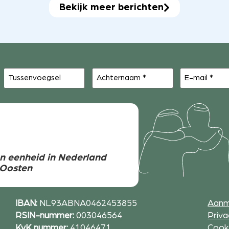
Bekijk meer berichten
Tussenvoegsel
Achternaam
E-
(Vereist)
mail
(Vereist)
n eenheid in Nederland
-Oosten
IBAN:
NL93ABNA0462453855
Aanm
RSIN-nummer:
003046564
Priva
KvK nummer:
41046471
Cooki