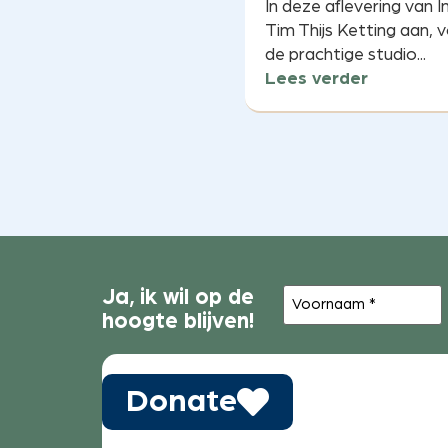
In deze aflevering van 
Tim Thijs Ketting aan, v
de prachtige studio...
Lees verder
Voornaam
Ja, ik wil op de
(Vereist)
hoogte blijven!
Donate