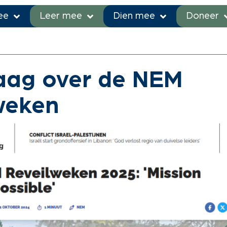
ee
Leer mee
Dien mee
Doneer
s en blogs
»
Cvandaag over de NEM Reveilweken
aag over de NEM
weken