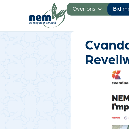
Over ons
Bid m
Je bent hier:
Home
»
Nieuw
Cvand
Reveil