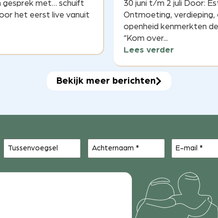
In gesprek met… schuift
30 juni t/m 2 juli Door: E
oor het eerst live vanuit
Ontmoeting, verdieping,
openheid kenmerkten de 
“Kom over...
Lees verder
Bekijk meer berichten
Tussenvoegsel
Achternaam
E-
(Vereist)
mail
(Vereist)