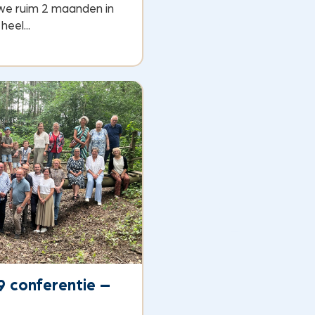
 we ruim 2 maanden in
eel...
9 conferentie –