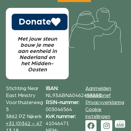
Donate
Met jouw steun
bouw je mee
aan eenheid in
Nederland en
het Midden-
Oosten
Stichting Near
IBAN:
Aanmelden
East Ministry
NL93ABNA0462453855
nieuwsbrief
Voorthuizerweg
RSIN-nummer:
Privacyverklaring
5
003046564
Cookie
3862 PZ Nijkerk
KvK nummer:
instellingen
+31 (0)342 – 47
41046471
13 18
NEM-