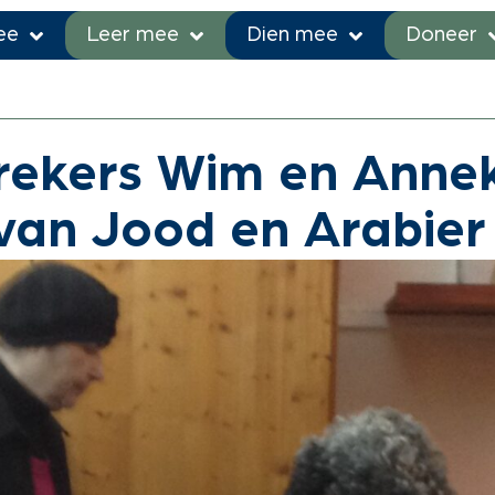
ee
Leer mee
Dien mee
Doneer
s en blogs
»
Baanbrekers Wim en Anneke tot zegen van Jood
ekers Wim en Annek
van Jood en Arabier