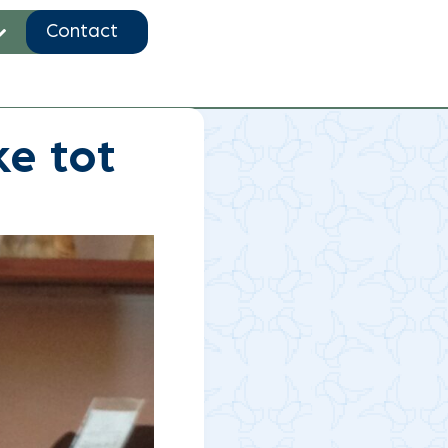
Contact
 en Arabier
e tot