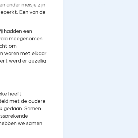
n ander meisje zijn
beperkt. Een van de
ij hadden een
t Jala meegenomen.
icht om
en waren met elkaar
rt werd er gezellig
neke heeft
deld met de oudere
rk gedaan. Samen
ndssprekende
n hebben we samen