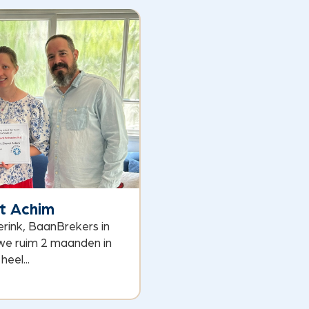
t Achim
erink, BaanBrekers in
 we ruim 2 maanden in
eel...