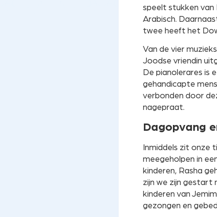
speelt stukken van 
Arabisch. Daarnaast
twee heeft het Do
Van de vier muziek
Joodse vriendin uit
De pianolerares is 
gehandicapte mense
verbonden door dez
nagepraat.
Dagopvang en 
Inmiddels zit onze t
meegeholpen in een
kinderen, Rasha ge
zijn we zijn gestar
kinderen van Jemim
gezongen en gebed