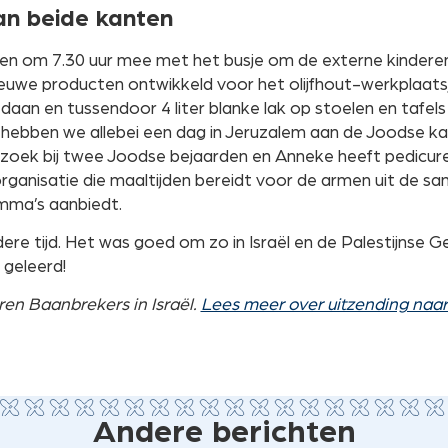
an beide kanten
n om 7.30 uur mee met het busje om de externe kinderen 
euwe producten ontwikkeld voor het olijfhout-werkplaatsj
daan en tussendoor 4 liter blanke lak op stoelen en tafel
 hebben we allebei een dag in Jeruzalem aan de Joodse k
ezoek bij twee Joodse bejaarden en Anneke heeft pedicur
organisatie die maaltijden bereidt voor de armen uit de sa
mma’s aanbiedt.
ere tijd. Het was goed om zo in Israël en de Palestijnse G
 geleerd!
n Baanbrekers in Israël.
Lees meer over uitzending naa
Andere berichten