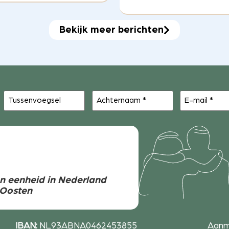
Bekijk meer berichten
Tussenvoegsel
Achternaam
E-
(Vereist)
mail
(Vereist)
n eenheid in Nederland
-Oosten
IBAN:
NL93ABNA0462453855
Aanm