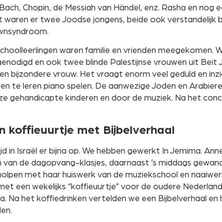
Bach, Chopin, de Messiah van Händel, enz. Rasha en nog ee
 waren er twee Joodse jongens, beide ook verstandelijk 
wnsyndroom.
schoolleerlingen waren familie en vrienden meegekomen. W
genodigd en ook twee blinde Palestijnse vrouwen uit Bei
een bijzondere vrouw. Het vraagt enorm veel geduld en inz
n te leren piano spelen. De aanwezige Joden en Arabier
e gehandicapte kinderen en door de muziek. Na het conce
koffieuurtje met Bijbelverhaal
ijd in Israël er bijna op. We hebben gewerkt In Jemima. An
 van de dagopvang-klasjes, daarnaast ’s middags gewan
holpen met haar huiswerk van de muziekschool en naaiwe
t met een wekelijks “koffieuurtje” voor de oudere Nederla
a. Na het koffiedrinken vertelden we een Bijbelverhaal e
en.