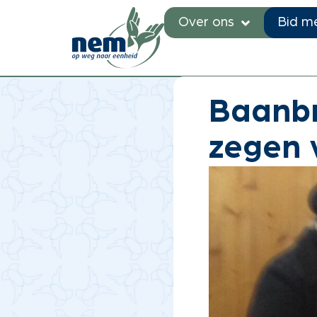
Over ons
Bid m
Je bent hier:
Home
»
Nieuw
Baanbr
zegen 