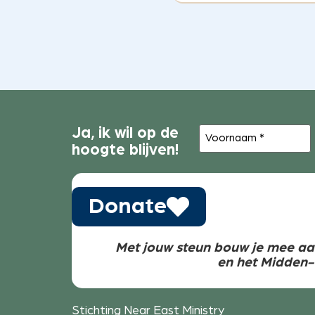
Voornaam
Ja, ik wil op de
(Vereist)
hoogte blijven!
Donate
Met jouw steun bouw je mee aa
en het Midden
Stichting Near East Ministry