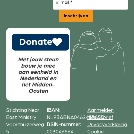
mail
(Vereist)
Inschrijven
Donate
Met jouw steun
bouw je mee
aan eenheid in
Nederland en
het Midden-
Oosten
Stichting Near
IBAN:
Aanmelden
East Ministry
NL93ABNA0462453855
nieuwsbrief
Voorthuizerweg
RSIN-nummer:
Privacyverklaring
5
003046564
Cookie