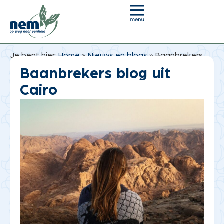
Je bent hier:
Home
»
Nieuws en blogs
»
Baanbrekers
blog uit Cairo
Baanbrekers blog uit
Cairo