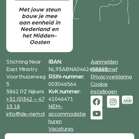
Met jouw steun
bouw je mee
aan eenheid in
Nederland en
het Midden-
Oosten
Stichting Near
IBAN:
Aanmelden
East Ministry
NL93ABNA0462453855
nieuwsbrief
Voorthuizerweg
RSIN-nummer:
Privacyverklaring
5
003046564
Cookie
3862 PZ Nijkerk
KvK nummer:
instellingen
+31 (0)342 – 47
41046471
13 18
NEM-
info@de-nem.nl
accommodatie
huren
Vacatures