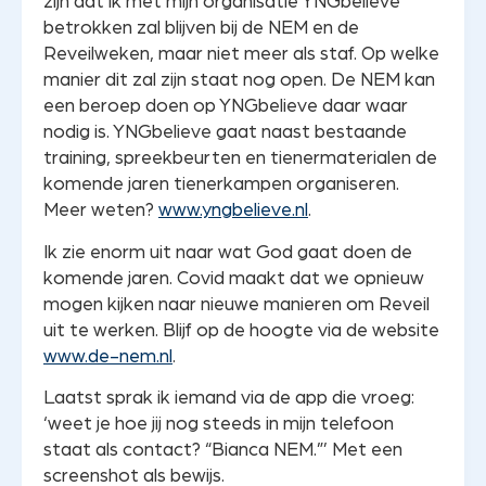
zijn dat ik met mijn organisatie YNGbelieve
betrokken zal blijven bij de NEM en de
Reveilweken, maar niet meer als staf. Op welke
manier dit zal zijn staat nog open. De NEM kan
een beroep doen op YNGbelieve daar waar
nodig is. YNGbelieve gaat naast bestaande
training, spreekbeurten en tienermaterialen de
komende jaren tienerkampen organiseren.
Meer weten?
www.yngbelieve.nl
.
Ik zie enorm uit naar wat God gaat doen de
komende jaren. Covid maakt dat we opnieuw
mogen kijken naar nieuwe manieren om Reveil
uit te werken. Blijf op de hoogte via de website
www.de-nem.nl
.
Laatst sprak ik iemand via de app die vroeg:
‘weet je hoe jij nog steeds in mijn telefoon
staat als contact? “Bianca NEM.”’ Met een
screenshot als bewijs.