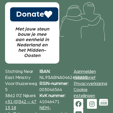
Donate
Met jouw steun
bouw je mee
aan eenheid in
Nederland en
het Midden-
Oosten
Stichting Near
IBAN:
Aanmelden
East Ministry
NL93ABNA0462453855
nieuwsbrief
Voorthuizerweg
RSIN-nummer:
Privacyverklaring
5
003046564
Cookie
3862 PZ Nijkerk
KvK nummer:
instellingen
+31 (0)342 – 47
41046471
13 18
NEM-