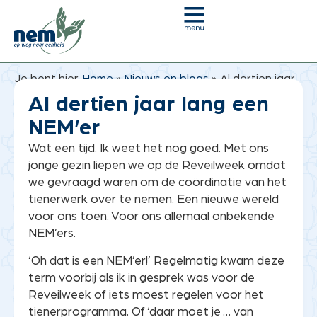
Je bent hier:
Home
»
Nieuws en blogs
»
Al dertien jaar
lang een NEM’er
Al dertien jaar lang een
NEM’er
Wat een tijd. Ik weet het nog goed. Met ons
jonge gezin liepen we op de Reveilweek omdat
we gevraagd waren om de coördinatie van het
tienerwerk over te nemen. Een nieuwe wereld
voor ons toen. Voor ons allemaal onbekende
NEM’ers.
‘Oh dat is een NEM’er!’ Regelmatig kwam deze
term voorbij als ik in gesprek was voor de
Reveilweek of iets moest regelen voor het
tienerprogramma. Of ‘daar moet je … van