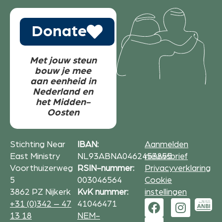
Donate
Met jouw steun
bouw je mee
aan eenheid in
Nederland en
het Midden-
Oosten
Stichting Near
IBAN:
Aanmelden
East Ministry
NL93ABNA0462453855
nieuwsbrief
Voorthuizerweg
RSIN-nummer:
Privacyverklaring
5
003046564
Cookie
3862 PZ Nijkerk
KvK nummer:
instellingen
+31 (0)342 – 47
41046471
13 18
NEM-