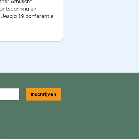
sther Arnusch*
 ontspanning en
Jesaja 19 conferentie
Inschrijven