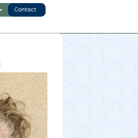
Contact
g
g