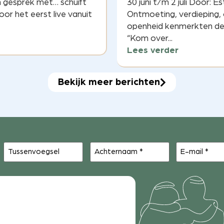
In gesprek met… schuift
30 juni t/m 2 juli Door: E
oor het eerst live vanuit
Ontmoeting, verdieping,
openheid kenmerkten de 
“Kom over...
Lees verder
Bekijk meer berichten
Tussenvoegsel
Achternaam
E-
(Vereist)
mail
(Vereist)