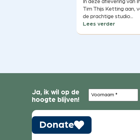
In deze aflevering van 
Tim Thijs Ketting aan, v
de prachtige studio...
Lees verder
Voornaam
Ja, ik wil op de
(Vereist)
hoogte blijven!
Donate