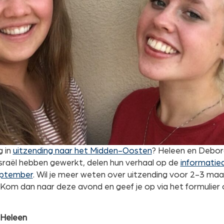
g in
uitzending naar het Midden-Oosten
? Heleen en Debora
 Israël hebben gewerkt, delen hun verhaal op de
informatie
eptember
. Wil je meer weten over uitzending voor 2-3 maa
 Kom dan naar deze avond en geef je op via het formulie
 Heleen