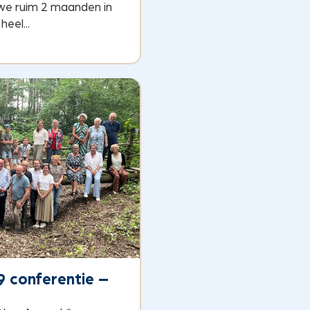
 we ruim 2 maanden in
eel...
9 conferentie –