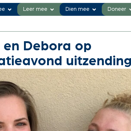
ee
Leer mee
Dien mee
Doneer
s en blogs
»
Heleen en Debora op informatieavond uitzendin
 en Debora op
atieavond uitzendin