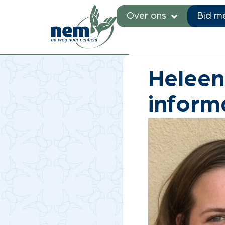
Over ons
Bid m
Je bent hier:
Home
»
Nieuw
Heleen
inform