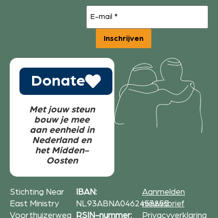
E-
mail
(Vereist)
Inschrijven
Donate
Met jouw steun
bouw je mee
aan eenheid in
Nederland en
het Midden-
Oosten
Stichting Near
IBAN:
Aanmelden
East Ministry
NL93ABNA0462453855
nieuwsbrief
Voorthuizerweg
RSIN-nummer:
Privacyverklaring