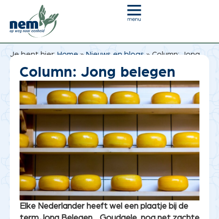
Je bent hier:
Home
»
Nieuws en blogs
»
Column: Jong
belegen
Column: Jong belegen
Elke Nederlander heeft wel een plaatje bij de
term Jong Belegen… Goudgele, nog net zachte